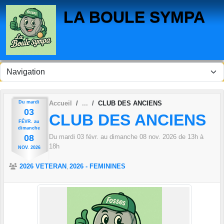
Panneau de gestion des cookies
LA BOULE SYMPA
Du
mardi
Accueil
CLUB DES ANCIENS
03
CLUB DES ANCIENS
FÉVR.
au
dimanche
Du
mardi
03
févr.
au
dimanche
08
nov.
2026
de 13h à
08
18h
NOV.
2026
2026 VETERAN
2026 - FEMININES