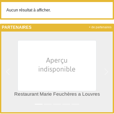
Aucun résultat à afficher.
PARTENAIRES
+ de partenaires
Précedent
Suiv
Restaurant Marie Feuchères a Louvres