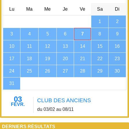
Lu
Ma
Me
Je
Ve
Sa
Di
1
2
3
4
5
6
7
8
9
10
11
12
13
14
15
16
17
18
19
20
21
22
23
24
25
26
27
28
29
30
31
03
CLUB DES ANCIENS
FÉVR.
du 03/02 au 08/11
DERNIERS RÉSULTATS