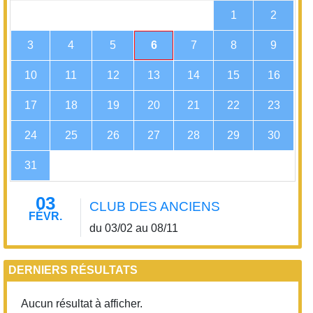
1
2
3
4
5
6
7
8
9
10
11
12
13
14
15
16
17
18
19
20
21
22
23
24
25
26
27
28
29
30
31
03
CLUB DES ANCIENS
FÉVR.
du 03/02 au 08/11
DERNIERS RÉSULTATS
Aucun résultat à afficher.