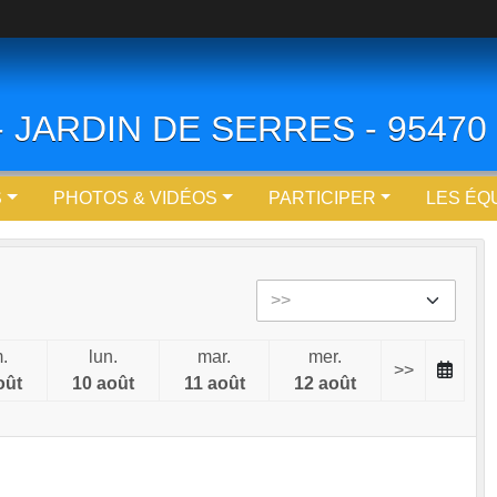
 - JARDIN DE SERRES - 9547
S
PHOTOS & VIDÉOS
PARTICIPER
LES ÉQ
.
lun.
mar.
mer.
>>
oût
10 août
11 août
12 août