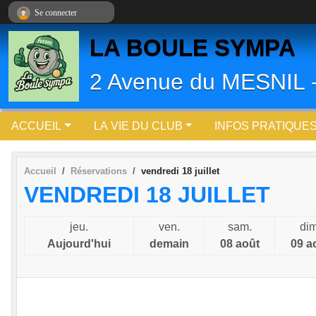
Panneau de gestion des cookies
Se connecter
LA BOULE SYMPA
2 Avenue du MESNIL
ACCUEIL
LA VIE DU CLUB
INFOS PRATIQUE
Accueil
Réservations
vendredi 18 juillet
VENDREDI 18 JUILLET
jeu.
ven.
sam.
dim
Aujourd'hui
demain
08 août
09 a