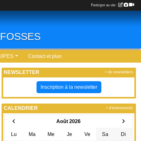
Participer au site :
0 FOSSES
UIPES
Contact et plan
NEWSLETTER
+ de newsletters
Inscription à la newsletter
CALENDRIER
+ d'évènements
Août 2026
Lu
Ma
Me
Je
Ve
Sa
Di